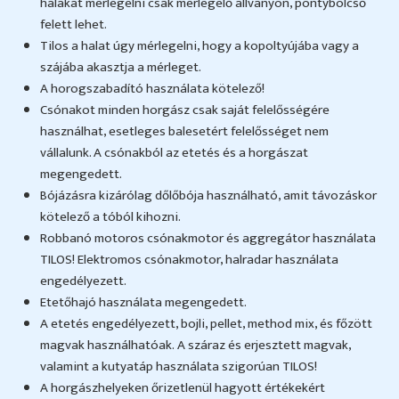
halakat mérlegelni csak mérlegelő állványon, pontybölcső
felett lehet.
Tilos a halat úgy mérlegelni, hogy a kopoltyújába vagy a
szájába akasztja a mérleget.
A horogszabadító használata kötelező!
Csónakot minden horgász csak saját felelősségére
használhat, esetleges balesetért felelősséget nem
vállalunk. A csónakból az etetés és a horgászat
megengedett.
Bójázásra kizárólag dőlőbója használható, amit távozáskor
kötelező a tóból kihozni.
Robbanó motoros csónakmotor és aggregátor használata
TILOS! Elektromos csónakmotor, halradar használata
engedélyezett.
Etetőhajó használata megengedett.
A etetés engedélyezett, bojli, pellet, method mix, és főzött
magvak használhatóak. A száraz és erjesztett magvak,
valamint a kutyatáp használata szigorúan TILOS!
A horgászhelyeken őrizetlenül hagyott értékekért