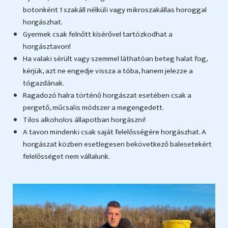
botonként 1 szakáll nélküli vagy mikroszakállas horoggal
horgászhat.
Gyermek csak felnőtt kísérővel tartózkodhat a
horgásztavon!
Ha valaki sérült vagy szemmel láthatóan beteg halat fog,
kérjük, azt ne engedje vissza a tóba, hanem jelezze a
tógazdának.
Ragadozó halra történő horgászat esetében csak a
pergető, műcsalis módszer a megengedett.
Tilos alkoholos állapotban horgászni!
A tavon mindenki csak saját felelősségére horgászhat. A
horgászat közben esetlegesen bekövetkező balesetekért
felelősséget nem vállalunk.