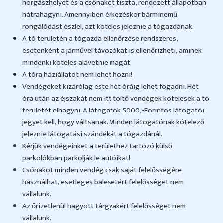
horgászhelyet és a csónakot tiszta, rendezett állapotban
hátrahagyni. Amennyiben érkezéskor bárminemű
rongálódást észlel, azt köteles jeleznie a tógazdának.
A tó területén a tógazda ellenőrzése rendszeres,
esetenként a járművel távozókat is ellenőrizheti, aminek
mindenki köteles alávetnie magát.
A tóra háziállatot nem lehet hozni!
Vendégeket kizárólag este hét óráig lehet fogadni. Hét
óra után az éjszakát nem itt töltő vendégek kötelesek a tó
területét elhagyni. A látogatók 5000,-Forintos látogatói
jegyet kell, hogy váltsanak. Minden látogatónak kötelező
jeleznie látogatási szándékát a tógazdánál.
Kérjük vendégeinket a területhez tartozó külső
parkolókban parkolják le autóikat!
Csónakot minden vendég csak saját felelősségére
használhat, esetleges balesetért felelősséget nem
vállalunk.
Az őrizetlenül hagyott tárgyakért felelősséget nem
vállalunk.