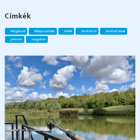
Címkék
Horgászat
Kikapcsolódás
Vidék
Gerézdi tó
Gerézdi tavak
pihenés
nyugalom