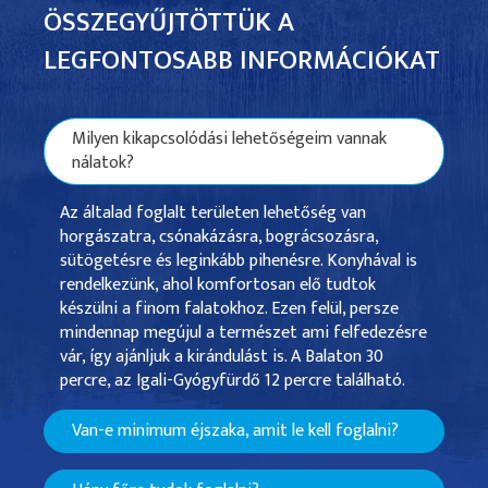
ÖSSZEGYŰJTÖTTÜK A
LEGFONTOSABB INFORMÁCIÓKAT
Milyen kikapcsolódási lehetőségeim vannak
nálatok?
Az általad foglalt területen lehetőség van
horgászatra, csónakázásra, bográcsozásra,
sütögetésre és leginkább pihenésre. Konyhával is
rendelkezünk, ahol komfortosan elő tudtok
készülni a finom falatokhoz. Ezen felül, persze
mindennap megújul a természet ami felfedezésre
vár, így ajánljuk a kirándulást is. A Balaton 30
percre, az Igali-Gyógyfürdő 12 percre található.
Van-e minimum éjszaka, amit le kell foglalni?
Minimum 2 éjszakára tudsz foglalni nálunk. Ennyi