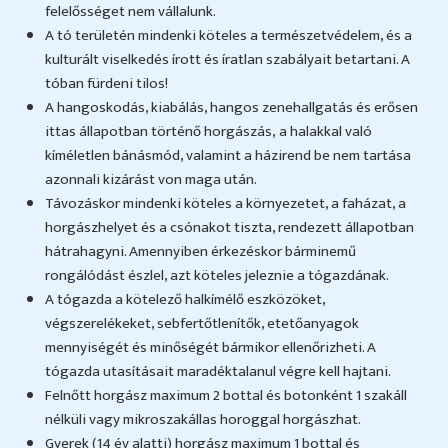
felelősséget nem vállalunk.
A tó területén mindenki köteles a természetvédelem, és a
kulturált viselkedés írott és íratlan szabályait betartani. A
tóban fürdeni tilos!
A hangoskodás, kiabálás, hangos zenehallgatás és erősen
ittas állapotban történő horgászás, a halakkal való
kíméletlen bánásmód, valamint a házirend be nem tartása
azonnali kizárást von maga után.
Távozáskor mindenki köteles a környezetet, a faházat, a
horgászhelyet és a csónakot tiszta, rendezett állapotban
hátrahagyni. Amennyiben érkezéskor bárminemű
rongálódást észlel, azt köteles jeleznie a tógazdának.
A tógazda a kötelező halkímélő eszközöket,
végszerelékeket, sebfertőtlenítők, etetőanyagok
mennyiségét és minőségét bármikor ellenőrizheti. A
tógazda utasításait maradéktalanul végre kell hajtani.
Felnőtt horgász maximum 2 bottal és botonként 1 szakáll
nélküli vagy mikroszakállas horoggal horgászhat.
Gyerek (14 év alatti) horgász maximum 1 bottal és