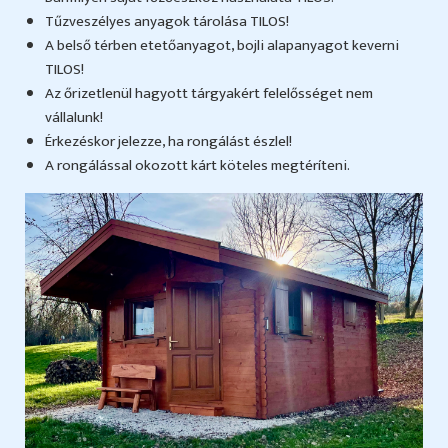
Tűzveszélyes anyagok tárolása TILOS!
A belső térben etetőanyagot, bojli alapanyagot keverni
TILOS!
Az őrizetlenül hagyott tárgyakért felelősséget nem
vállalunk!
Érkezéskor jelezze, ha rongálást észlel!
A rongálással okozott kárt köteles megtéríteni.