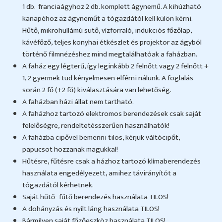
1 db. franciaágyhoz 2 db. komplett ágynemű. A kihúzható
kanapéhoz az ágyneműt a tógazdától kell külön kérni.
Hűtő, mikrohullámú sütő, vízforraló, indukciós főzőlap,
kávéfőző, teljes konyhai étkészlet és projektor az ágyból
történő filmnézéshez mind megtalálhatóak a faházban.
A faház egy légterű, így leginkább 2 felnőtt vagy 2 felnőtt +
1, 2 gyermek tud kényelmesen elférni nálunk. A foglalás
során 2 fő (+2 fő) kiválasztására van lehetőség.
A faházban házi állat nem tartható.
A faházhoz tartozó elektromos berendezések csak saját
felelőségre, rendeltetésszerűen használhatók!
A faházba cipővel bemenni tilos, kérjük váltócipőt,
papucsot hozzanak magukkal!
Hűtésre, fűtésre csak a házhoz tartozó klímaberendezés
használata engedélyezett, amihez távirányítót a
tógazdától kérhetnek.
Saját hűtő- fűtő berendezés használata TILOS!
A dohányzás és nyílt láng használata TILOS!
Bármilyen saját főzőeszköz használata TILOS!