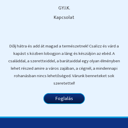
GY.I.K.
Kapcsolat
Dőlj hátra és add át magad a természetnek! Csalizz és várd a
kapást s közben lobogjon a láng és készüljön az ebéd. A
családdal, a szeretteiddel, a barátaiddal egy olyan élményben
lehet részed amire a város zajában, a cégnél, a mindennapi
rohanásban nincs lehetőséged. Várunk benneteket sok
szeretettel!
Foglalás