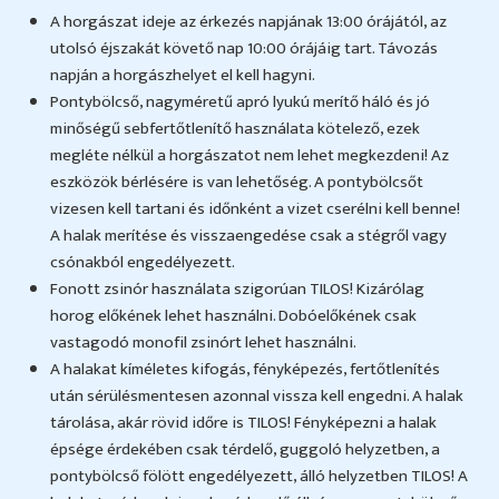
A horgászat ideje az érkezés napjának 13:00 órájától, az
utolsó éjszakát követő nap 10:00 órájáig tart. Távozás
napján a horgászhelyet el kell hagyni.
Pontybölcső, nagyméretű apró lyukú merítő háló és jó
minőségű sebfertőtlenítő használata kötelező, ezek
megléte nélkül a horgászatot nem lehet megkezdeni! Az
eszközök bérlésére is van lehetőség. A pontybölcsőt
vizesen kell tartani és időnként a vizet cserélni kell benne!
A halak merítése és visszaengedése csak a stégről vagy
csónakból engedélyezett.
Fonott zsinór használata szigorúan TILOS! Kizárólag
horog előkének lehet használni. Dobóelőkének csak
vastagodó monofil zsinórt lehet használni.
A halakat kíméletes kifogás, fényképezés, fertőtlenítés
után sérülésmentesen azonnal vissza kell engedni. A halak
tárolása, akár rövid időre is TILOS! Fényképezni a halak
épsége érdekében csak térdelő, guggoló helyzetben, a
pontybölcső fölött engedélyezett, álló helyzetben TILOS! A