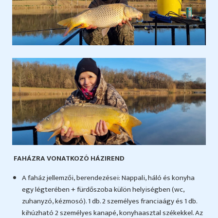
FAHÁZRA VONATKOZÓ HÁZIREND
A faház jellemzői, berendezései: Nappali, háló és konyha
egy légterében + fürdőszoba külön helyiségben (wc,
zuhanyzó, kézmosó). 1 db. 2 személyes franciaágy és 1 db.
kihúzható 2 személyes kanapé, konyhaasztal székekkel. Az