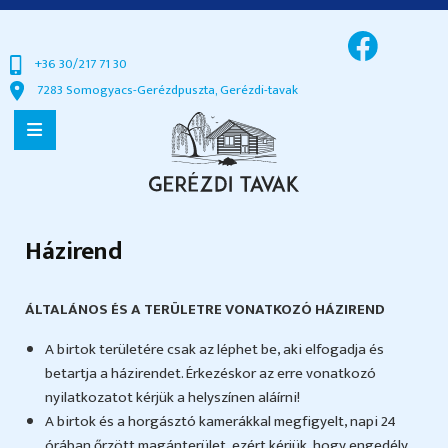
+36 30/217 71 30
7283 Somogyacs-Gerézdpuszta, Gerézdi-tavak
Házirend
ÁLTALÁNOS ÉS A TERÜLETRE VONATKOZÓ HÁZIREND
A birtok területére csak az léphet be, aki elfogadja és
betartja a házirendet. Érkezéskor az erre vonatkozó
nyilatkozatot kérjük a helyszínen aláírni!
A birtok és a horgásztó kamerákkal megfigyelt, napi 24
órában őrzött magánterület, ezért kérjük, hogy engedély