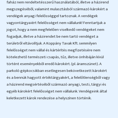
faház nem rendeltetésszerű használatából, illetve a házirend
megszegéséből, valamint mulasztásból származó károkért a
vendégek anyagi felelősséggel tartoznak. A vendégek
vagyontárgyaiért felelősséget nem vállalunk! Fenntartjuk a
jogot, hogy a nem megfelelően viselkedő vendégeket nem
fogadjuk, illetve a házirendet be nem tartó vendéget a
területről eltávolítjuk. A Koppány Tavak Kft. semmilyen
felelősséget nem vállal és kártérítés megfizetésére nem
kötelezhető természeti csapás, tűz, illetve önhibáján kívül
történt eseményekből eredő károkért. (pl. áramszünet). A
parkoló gépkocsikban esetlegesen bekövetkezett károkért
és a bennük hagyott értéktárgyakért, a felelőtlenségből vagy
a házirend megsértéséből származó anyagi, testi, tárgyi és
egyéb károkért felelősséget nem vállalunk. Vendégeink által
keletkezett károk rendezése a helyszínen történik.