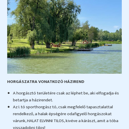
HORGÁSZATRA VONATKOZÓ HÁZIREND
A horgásztó területére csak az léphet be, aki elfogadja és
betartja a házirendet.
Az I. tó sporthorgász tó, csak megfelelő tapasztalattal
rendelkező, a halak épségére odafigyelő horgászokat
várunk, HALAT ELVINNI TILOS, kivéve a kárászt, amit a tóba
visszadobni tilos!