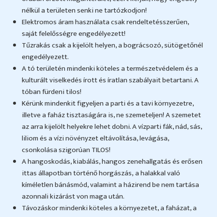
nélkül a területen senki ne tartózkodjon!
Elektromos áram használata csak rendeltetésszerűen,
saját felelősségre engedélyezett!
Tűzrakás csak a kijelölt helyen, a bográcsozó, sütögetőnél
engedélyezett.
A tó területén mindenki köteles a természetvédelem és a
kulturált viselkedés írott és íratlan szabályait betartani. A
tóban fürdeni tilos!
Kérünk mindenkit figyeljen a parti és a tavi környezetre,
illetve a faház tisztaságára is, ne szemeteljen! A szemetet
az arra kijelölt helyekre lehet dobni. A vízparti fák, nád, sás,
liliom és a vízi növényzet eltávolítása, levágása,
csonkolása szigorúan TILOS!
A hangoskodás, kiabálás, hangos zenehallgatás és erősen
ittas állapotban történő horgászás, a halakkal való
kíméletlen bánásmód, valamint a házirend be nem tartása
azonnali kizárást von maga után.
Távozáskor mindenki köteles a környezetet, a faházat, a