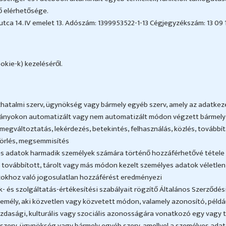
̋ elérhetősége.
utca 14. IV emelet 13. Adószám: 1399953522-1-13 Cégjegyzékszám: 13 09 
kie-k) kezeléséről.
zhatalmi szerv, ügynökség vagy bármely egyéb szerv, amely az adatkez
nyokon automatizált vagy nem automatizált módon végzett bármely mű
, megváltoztatás, lekérdezés, betekintés, felhasználás, közlés, tovább
törlés, megsemmisítés
yes adatok harmadik személyek számára történő hozzáférhetővé tétele
a továbbított, tárolt vagy más módon kezelt személyes adatok véletle
zokhoz való jogosulatlan hozzáférést eredményezi
 és szolgáltatás-értékesítési szabályait rögzítő Általános Szerződési
mély, aki közvetlen vagy közvetett módon, valamely azonosító, példáu
, gazdasági, kulturális vagy szociális azonosságára vonatkozó egy vagy
szerv, ügynökség vagy bármely egyéb szerv, amellyel a személyes adato