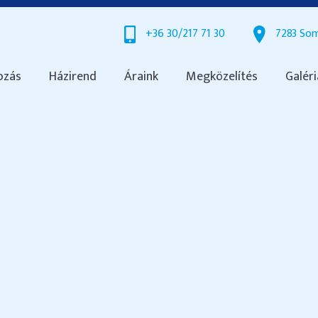
+36 30/217 71 30
7283 Som
ozás
Házirend
Áraink
Megközelítés
Galéri