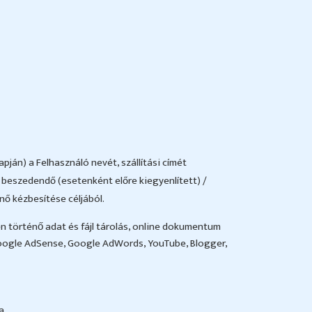
pján) a Felhasználó nevét, szállítási címét
beszedendő (esetenként előre kiegyenlített) /
ő kézbesítése céljából.
n történő adat és fájl tárolás, online dokumentum
Google AdSense, Google AdWords, YouTube, Blogger,
a