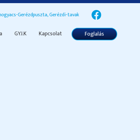
ogyacs-Gerézdpuszta, Gerézdi-tavak
a
GY.I.K
Kapcsolat
Foglalás