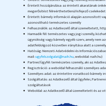
Érintett hozzájárulása: az érintett akaratának önkén
megerősítést félreérthetetlenül kifejező cselekede
Érintett: bármely információ alapján azonosított va
azonosítható természetes személy
Felhasználók: az Adatkezelő által üzemeltetett, h
Harmadik fél: természetes vagy jogi személy, közhat
ügynökség vagy bármely egyéb szerv, amely nem azono
adatfeldolgozó közvetlen irányítása alatt a személ
Hatóság: Nemzeti Adatvédelmi és Információszabadság
mail:
ugyfelszolgalat@naih.hu
, weboldal: naih.hu)
Partner/Ügyfél: természetes személy, aki az Adatke
Regisztráció: a weboldal felhasználó személyes adat
Személyes adat: az érintettre vonatkozó bármely i
Szolgáltatás: az Adatkezelő által Ügyfelei, Partne
szolgáltatások
Weboldal: az Adatkezelő által üzemeltetett és az 