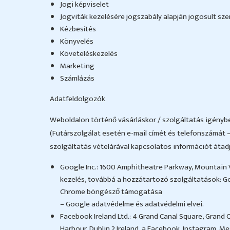
Jogi képviselet
Jogviták kezelésére jogszabály alapján jogosult sze
Kézbesítés
Könyvelés
Követeléskezelés
Marketing
Számlázás
Adatfeldolgozók
Weboldalon történő vásárláskor / szolgáltatás igénybevé
(Futárszolgálat esetén e-mail címét és telefonszámát –
szolgáltatás vételárával kapcsolatos információt átadja
Google Inc.: 1600 Amphitheatre Parkway, Mountain Vi
kezelés, továbbá a hozzátartozó szolgáltatások: G
Chrome böngésző támogatása
– Google adatvédelme és adatvédelmi elvei.
Facebook Ireland Ltd.: 4 Grand Canal Square, Grand 
Harbour, Dublin 2 Ireland, a Facebook, Instagram, 