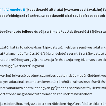
4. IV. emelet 13.
]) adatkezelő által a(z) [www.gerezditavak.hu] f
adatfeldolgozó részére. Az adatkezelő által továbbított adatok kö
tevékenység jellege és célja a SimplePay Adatkezelési tájékozta
koztatónkat (a továbbiakban: Tájékoztató), melyben személyes adatai k
ai Parlament és Tanács 2016/679. rendelete) szerint. Ez a Tájékoztató
Adatkezelő hogyan gyűjti, használja fel és osztja meg bizonyos esete
zefüggő „érintetti” jogairól.
vak.hu) felkereső egyének személyes adatainak és magánéletének véde
élyes adatainak interneten keresztül történő bizalmas kezeléséről és 
Önre vonatkozó adatokat hogyan gyűjthet és használhat fel, illetve mi
ékoztatóban meghatározott formában kerülnek felhasználásra.
a módosulhat, mely az adott szerződésben rögzített feltételekkel tör