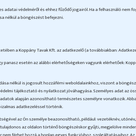
adatai védelméről és ehhez fűződő jogairól. Ha a felhasználó nem fog
a nélkül a böngészést befejezni.
etében a Koppány Tavak Kft. az adatkezelő (a továbbiakban: Adatkezel
gy panasz esetén az alábbi elérhetőségeken vagyunk elérhetőek: Koppá
ása nélkül is jogosult hozzáférni weboldalainkhoz, viszont a böngész
tvédelmi tájékoztató és nyilatkozat jóváhagyása. Személyes adat az ö
adatok alapján azonosítható természetes személyre vonatkozik. Abba
 bizalmas adatkezeléssel történik.
tségével az Ön személye beazonosítható, például: vezetéknév, utónév, 
lajdonos az oldalon történő böngészéskor gyűjti, megjelölve mind
r nem férhet hozzá a honlap egyes funkcióihoz, szolgáltatásaihoz. A