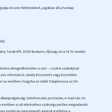
adja el ezen feltételeket, jogában áll a honlap
ő).
ny Tavak Kft. 2040 Budaörs, Ifjúság utca 14. IV emelet
éshez elengedhetetlen a süti – cookie szabályzat
sszes információ, amely közvetett vagy közvetlen
n az esetben, hogyha az oldal Tulajdonosa az Ön
állampolgárság, telefonszám, postacím, e-mail cím. Az
en esetben a cél eléréséhez szükségszerűen megadandó
z opcionálisan megadandó adatok gyűjtése a