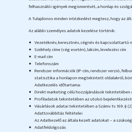
felhasználói igények megismerését, a honlap és szolgál
A Tulajdonos minden intézkedést megtesz, hogy az ált
Az alábbi személyes adatok kezelése történik:
Vezetéknév, keresztnév, cégnév és kapcsolattartó 
Székhely címe (cég esetén), lakcím, levelezési cím
E-mail cím
Telefonszám
Rendszer információk (IP-cím, rendszer verzió, felbo
statisztika a honlapon megtekintett oldalakról, bö
Adatkezelés időtartama:
Direkt marketing célú hozzájárulások tekintetében
Profiladatok tekintetében az utolsó bejelentkezésto
Vásárlások adatai tekintetében a Számv. tv. 169. § (
Adattovábbítás feltételei
Az Adatkezelő az általa kezelt adatokat – a szüksé
Adatfeldolgozás