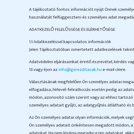
A tájékoztató fontos információt nyújt Önnek személyes 
használatát felfüggeszteni és személyes adat megadás
ADATKEZELŐ FELELŐSSÉGE ÉS ELÉRHETŐSÉGE
1.1 Adatkezeléssel kapcsolatos információk
Jelen Tájékoztatóban ismertetett adatkezelések tekint
Adatvédelmi eljárásainkat érintő észrevétel, kérdés va
13.vagy írjon az
info@gerezditavak.hu
e-mail címre.
Választásának megfelelően Ön személyes adatai megad
elfogadása, hírlevél-feliratkozás esetén pedig az ada
módon, azonosító szám szerint vagy az ehhez tartozó 
személyes adatait gyűjti, az adatgyűjtés átlátható és
Az Ön személyes adatai olyan információk, melyek segí
Ön személyes adatait önkéntesen megadott módon, a tu
adatokat. Ha nem kívánja megadni ezen adatokat, akko