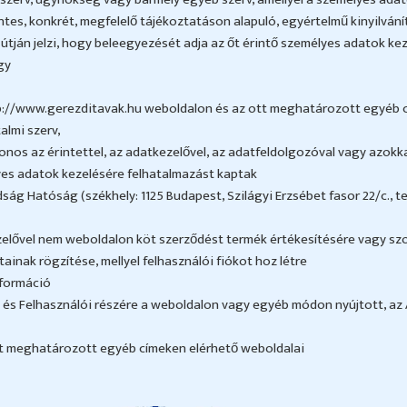
tes, konkrét, megfelelő tájékoztatáson alapuló, egyértelmű kinyilvánít
t útján jelzi, hogy beleegyezését adja az őt érintő személyes adatok k
gy
ttp://www.gerezditavak.hu weboldalon és az ott meghatározott egyéb 
almi szerv,
s az érintettel, az adatkezelővel, az adatfeldolgozóval vagy azokkal
yes adatok kezelésére felhatalmazást kaptak
 Hatóság (székhely: 1125 Budapest, Szilágyi Erzsébet fasor 22/c., telef
zelővel nem weboldalon köt szerződést termék értékesítésére vagy sz
ainak rögzítése, mellyel felhasználói fiókot hoz létre
nformáció
rei és Felhasználói részére a weboldalon vagy egyéb módon nyújtott, a
ott meghatározott egyéb címeken elérhető weboldalai