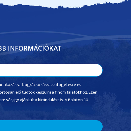
BB INFORMÁCIÓKAT
csónakázásra, bográcsozásra, sütögetésre és
ortosan elő tudtok készülni a finom falatokhoz. Ezen
 vár, így ajánljuk a kirándulást is. A Balaton 30