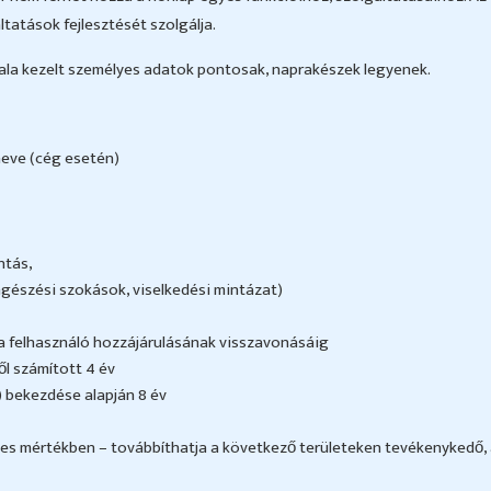
tatások fejlesztését szolgálja.
ala kezelt személyes adatok pontosak, naprakészek legyenek.
neve (cég esetén)
ntás,
ngészési szokások, viselkedési mintázat)
 a felhasználó hozzájárulásának visszavonásáig
̋l számított 4 év
2) bekezdése alapján 8 év
ges mértékben – továbbíthatja a következő területeken tevékenykedő, á