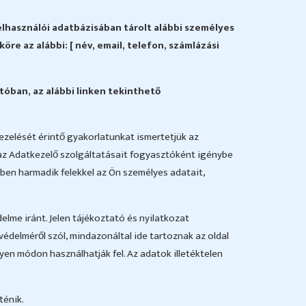
elhasználói adatbázisában tárolt alábbi személyes
re az alábbi: [ név, email, telefon, számlázási
tóban, az alábbi linken tekinthető
ezelését érintő gyakorlatunkat ismertetjük az
 az Adatkezelő szolgáltatásait fogyasztóként igénybe
kben harmadik felekkel az Ön személyes adatait,
lme iránt. Jelen tájékoztató és nyilatkozat
védelméről szól, mindazonáltal ide tartoznak az oldal
lyen módon használhatják fel. Az adatok illetéktelen
ténik.