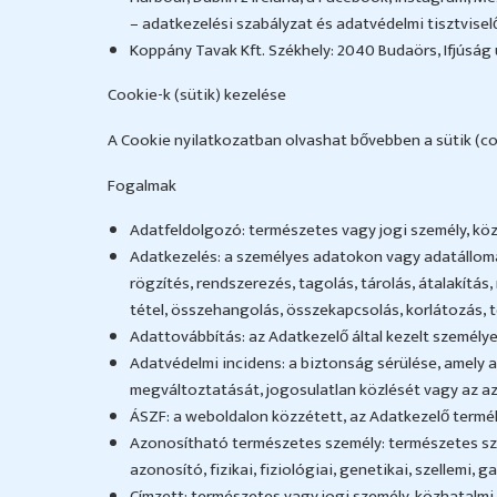
– adatkezelési szabályzat és adatvédelmi tisztviselo
Koppány Tavak Kft. Székhely: 2040 Budaörs, Ifjúság 
Cookie-k (sütik) kezelése
A Cookie nyilatkozatban olvashat bővebben a sütik (coo
Fogalmak
Adatfeldolgozó: természetes vagy jogi személy, kö
Adatkezelés: a személyes adatokon vagy adatállomá
rögzítés, rendszerezés, tagolás, tárolás, átalakítás
tétel, összehangolás, összekapcsolás, korlátozás, 
Adattovábbítás: az Adatkezelő által kezelt személ
Adatvédelmi incidens: a biztonság sérülése, amely 
megváltoztatását, jogosulatlan közlését vagy az a
ÁSZF: a weboldalon közzétett, az Adatkezelő termék-
Azonosítható természetes személy: természetes sze
azonosító, fizikai, fiziológiai, genetikai, szellemi
Címzett: természetes vagy jogi személy, közhatalmi 