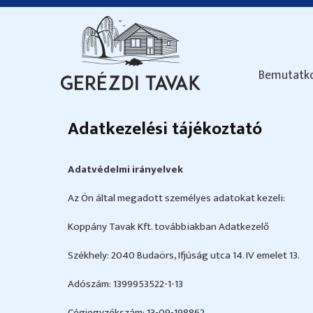
Bemutatk
Adatkezelési tájékoztató
Adatvédelmi irányelvek
Az Ön által megadott személyes adatokat kezeli:
Koppány Tavak Kft. továbbiakban Adatkezelő
Székhely: 2040 Budaörs, Ifjúság utca 14. IV emelet 13.
Adószám: 1399953522-1-13
Cégjegyzékszám: 13-09-198862