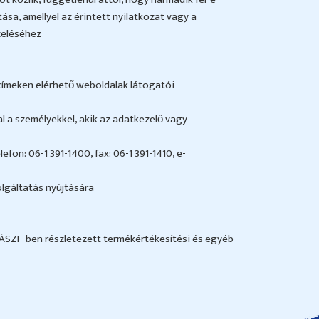
ása, amellyel az érintett nyilatkozat vagy a
ezeléséhez
címeken elérhető weboldalak látogatói
 a személyekkel, akik az adatkezelő vagy
on: 06-1 391-1400, fax: 06-1 391-1410, e-
olgáltatás nyújtására
z ÁSZF-ben részletezett termékértékesítési és egyéb