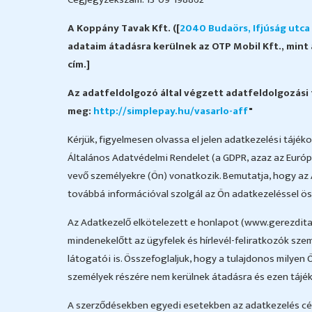
A Koppány Tavak Kft. ([
2040 Budaörs, Ifjúság utca 1
adataim átadásra kerülnek az OTP Mobil Kft., mint 
cím.]
Az adatfeldolgozó által végzett adatfeldolgozási 
meg:
http://simplepay.hu/vasarlo-aff
"
Kérjük, figyelmesen olvassa el jelen adatkezelési tájé
Általános Adatvédelmi Rendelet (a GDPR, azaz az Európ
vevő személyekre (Ön) vonatkozik. Bemutatja, hogy az 
továbbá információval szolgál az Ön adatkezeléssel öss
Az Adatkezelő elkötelezett e honlapot (www.gerezdita
mindenekelőtt az ügyfelek és hírlevél-feliratkozók szem
látogatói is. Összefoglaljuk, hogy a tulajdonos milyen 
személyek részére nem kerülnek átadásra és ezen táj
A szerződésekben egyedi esetekben az adatkezelés célj