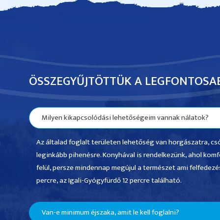
ÖSSZEGYŰJTÖTTÜK A LEGFONTOSA
Milyen kikapcsolódási lehetőségeim vannak nálatok?
Az általad foglalt területen lehetőség van horgászatra, 
leginkább pihenésre. Konyhával is rendelkezünk, ahol komf
felül, persze mindennap megújul a természet ami felfedezésre
percre, az Igali-Gyógyfürdő 12 percre található.
Van-e minimum éjszaka, amit le kell foglalni?