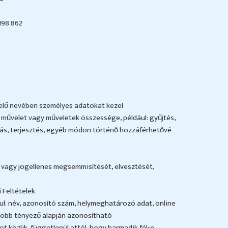
198 862
elő nevében személyes adatokat kezel
velet vagy műveletek összessége, például: gyűjtés,
ítás, terjesztés, egyéb módon történő hozzáférhetővé
n vagy jogellenes megsemmisítését, elvesztését,
 Feltételek
l: név, azonosító szám, helymeghatározó adat, online
 több tényező alapján azonosítható
t közlik, függetlenül attól, hogy harmadik fél-e