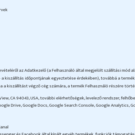
rvek
teléről az Adatkezelő (a Felhasználó által megjelölt szállítási mód ala
 a kiszállítás időpontjának egyeztetése érdekében), továbbá a termék 
 a kiszállítást végző cég számára, a termék Felhasználó részére történ
ew, CA 94043, USA, további elérhetőségek, levelező rendszer, felhőbe
oogle Drive, Google Docs, Google Search Console, Google Analytics, 
Canal
Messenger és Facebook által kínált egyéb termékek, funkciók támogatás