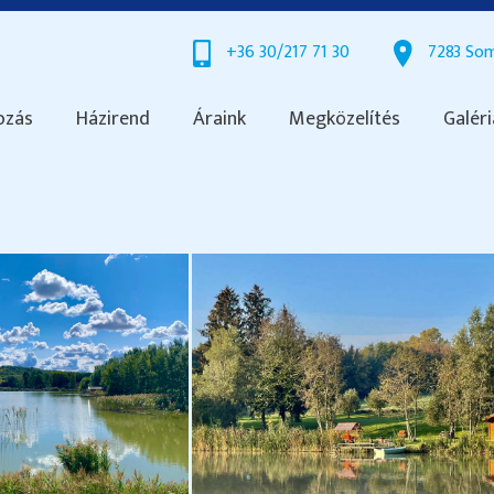
+36 30/217 71 30
7283 Som
ozás
Házirend
Áraink
Megközelítés
Galéri