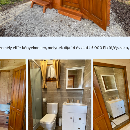
mély elfér kényelmesen, melynek díja 14 év alatt 5.000 Ft/fő/éjszaka, 1