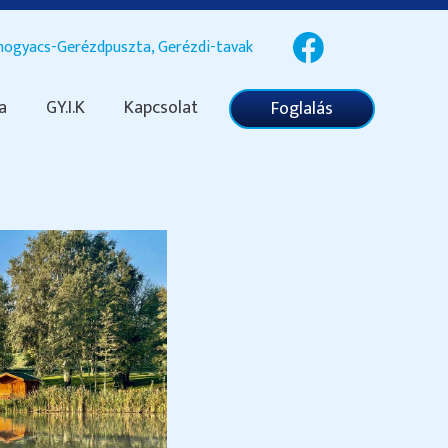
ogyacs-Gerézdpuszta, Gerézdi-tavak
a
GY.I.K
Kapcsolat
Foglalás