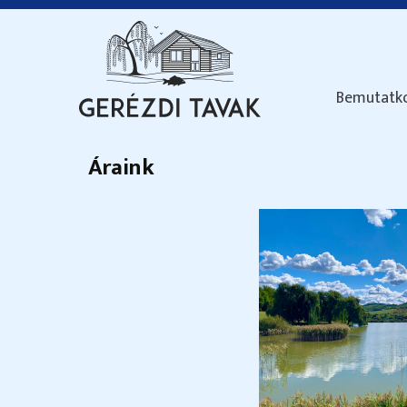
Bemutatk
Áraink