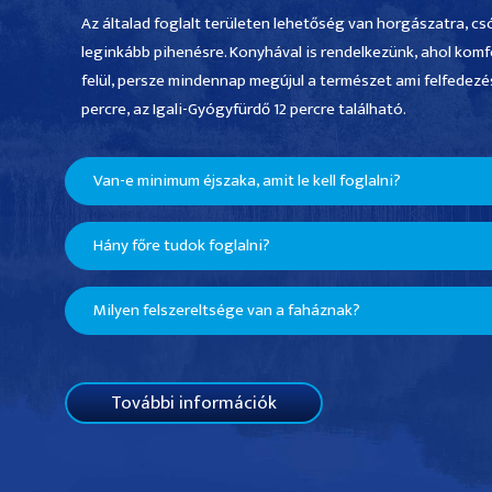
Az általad foglalt területen lehetőség van horgászatra, 
leginkább pihenésre. Konyhával is rendelkezünk, ahol komf
felül, persze mindennap megújul a természet ami felfedezésre
percre, az Igali-Gyógyfürdő 12 percre található.
Van-e minimum éjszaka, amit le kell foglalni?
Minimum 2 éjszakára tudsz foglalni nálunk. Ennyi idő legal
Hány főre tudok foglalni?
kapcsolódni.
A faház egy légterű, így leginkább 2 felnőtt vagy 2 felnőtt 
Milyen felszereltsége van a faháznak?
foglalás során 2 fő (+2 fő) kiválasztására van lehetőség. S
szerelmespárokat is.
A faház jellemzői, berendezései: Nappali, háló és konyha 
zuhanyzó, kézmosó). 1 db. 2 személyes franciaágy és 1 db.
További információk
székekkel. Az 1 db. franciaágyhoz 2 db. komplett ágynemű
kell külön kérni. Hűtő, mikrohullámú sütő, vízforraló, indukc
projektor az ágyból történő filmnézéshez mind megtalálh