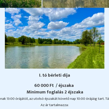
I. tó bérleti díja
60 000 Ft
/ éjszaka
Minimum foglalás 2 éjszaka
ának 13:00 órájától, az utolsó éjszakát követő nap 10:00 órájáig tart. Tá
Az ár tartalmazza: