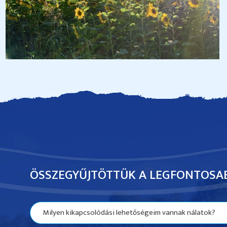
ÖSSZEGYŰJTÖTTÜK A LEGFONTOSA
Milyen kikapcsolódási lehetőségeim vannak nálatok?