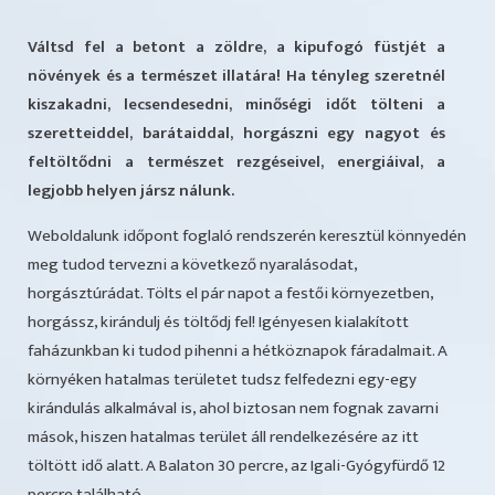
Váltsd fel a betont a zöldre, a kipufogó füstjét a
növények és a természet illatára! Ha tényleg szeretnél
kiszakadni, lecsendesedni, minőségi időt tölteni a
szeretteiddel, barátaiddal, horgászni egy nagyot és
feltöltődni a természet rezgéseivel, energiáival, a
legjobb helyen jársz nálunk.
Weboldalunk időpont foglaló rendszerén keresztül könnyedén
meg tudod tervezni a következő nyaralásodat,
horgásztúrádat. Tölts el pár napot a festői környezetben,
horgássz, kirándulj és töltődj fel! Igényesen kialakított
faházunkban ki tudod pihenni a hétköznapok fáradalmait. A
környéken hatalmas területet tudsz felfedezni egy-egy
kirándulás alkalmával is, ahol biztosan nem fognak zavarni
mások, hiszen hatalmas terület áll rendelkezésére az itt
töltött idő alatt. A Balaton 30 percre, az Igali-Gyógyfürdő 12
percre található.