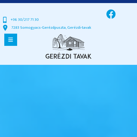
+36 30/217 71 30
7283 Somogyacs-Gerézdpuszta, Gerézdi-tavak