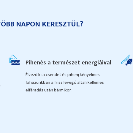
TÖBB NAPON KERESZTÜL?
Pihenés a természet energiáival
Élvezd ki a csendet és pihenj kényelmes
faházunkban a friss levegő általi kellemes
n
elfáradás után bármikor.