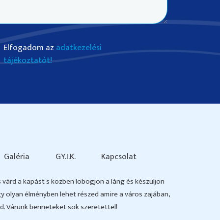
Elfogadom az
adatkezelési
tájékoztatót!
Galéria
GY.I.K.
Kapcsolat
s várd a kapást s közben lobogjon a láng és készüljön
egy olyan élményben lehet részed amire a város zajában,
. Várunk benneteket sok szeretettel!