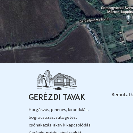
Bemutatk
Horgászás, pihenés, kirándulás,
bográcsozás, sütögetés,
csónakázás, aktív kikapcsolódás
Gerézdpusztán, ahol csak ti