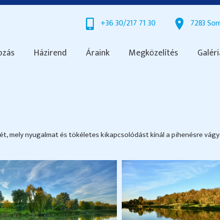
+36 30/217 71 30
7283 Som
ozás
Házirend
Áraink
Megközelítés
Galéri
t, mely nyugalmat és tökéletes kikapcsolódást kínál a pihenésre vág