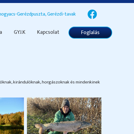
ogyacs-Gerézdpuszta, Gerézdi-tavak
a
GY.I.K
Kapcsolat
Foglalás
yóknak, kirándulóknak, horgászoknak és mindenkinek