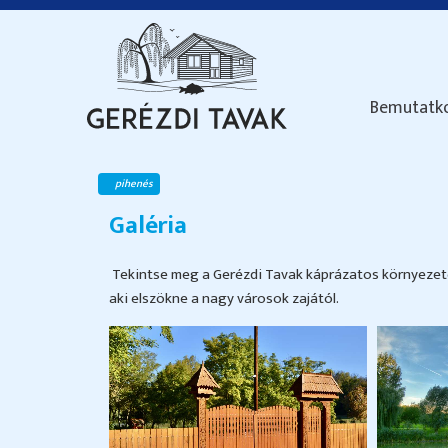
Bemutatk
pihenés
Galéria
Tekintse meg a Gerézdi Tavak káprázatos környezeté
aki elszökne a nagy városok zajától.