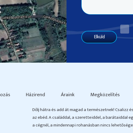
Elküld
ozás
Házirend
Áraink
Megközelítés
Dőlj hátra és add át magad a természetnek! Csalizz é
az ebéd. A családdal, a szeretteiddel, a barátaiddal 
a cégnél, a mindennapi rohanásban nincs lehetőséged