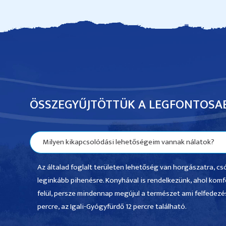
ÖSSZEGYŰJTÖTTÜK A LEGFONTOSA
Milyen kikapcsolódási lehetőségeim vannak nálatok?
Az általad foglalt területen lehetőség van horgászatra, 
leginkább pihenésre. Konyhával is rendelkezünk, ahol komf
felül, persze mindennap megújul a természet ami felfedezésre
percre, az Igali-Gyógyfürdő 12 percre található.