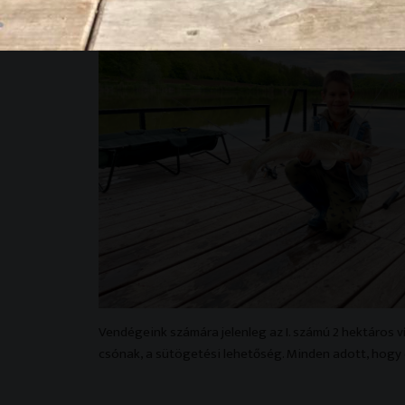
Vendégeink számára jelenleg az I. számú 2 hektáros ví
csónak, a sütögetési lehetőség. Minden adott, hogy 