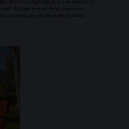
ltést biztosít a horgászoknak, de a tanösvények és
tt, közel 100 kilométer hosszúságú túraútvonal-
 Dél-dunántúl egyik legrégebben működő fürdője,