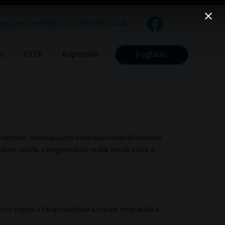
ogyacs-Gerézdpuszta, Gerézdi-tavak
a
GY.I.K
Kapcsolat
Foglalás
tartozó, Gerézdpuszta határában elterülő Gerézdi-
őkön szőlők, a hegytetőkön erdők veszik körül. A
esve vágyik a kikapcsolódásra, nálunk megtalálja a