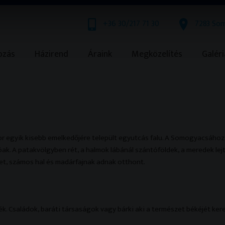
+36 30/217 71 30
7283 Som
ozás
Házirend
Áraink
Megközelítés
Galéri
 egyik kisebb emelkedőjére települt egyutcás falu. A Somogyacsához 
k. A patakvölgyben rét, a halmok lábánál szántóföldek, a meredek lejt
yet, számos hal és madárfajnak adnak otthont.
ék. Családok, baráti társaságok vagy bárki aki a természet békéjét ker