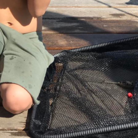
napé használatával 4 fő fogadására is alkalmas. Kis konyhával és fürdővel is
, süllő, keszeg, kárász, sügér
telenül nyugodt körülmények és a halban gazdag vízterület. A 3 tóból á
k. A halak számára rendkívül kellemes élettér megfelelő növekedést, és
ngulattal rendelkezik.