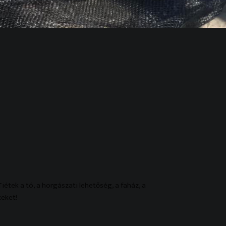
iétek a tó, a horgászati lehetőség, a faház, a
teket!