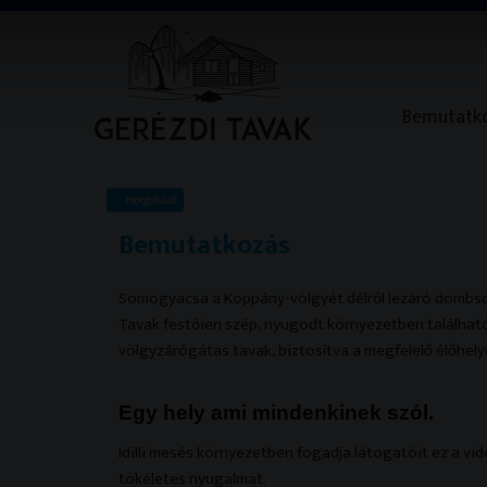
Bemutatk
Horgászat
Bemutatkozás
Somogyacsa a Koppány-völgyét délről lezáró dombsor
Tavak festőien szép, nyugodt környezetben találhatóa
völgyzárógátas tavak, biztosítva a megfelelő élőhel
Egy hely ami mindenkinek szól.
Idilli mesés környezetben fogadja látogatóit ez a vid
tökéletes nyugalmat.