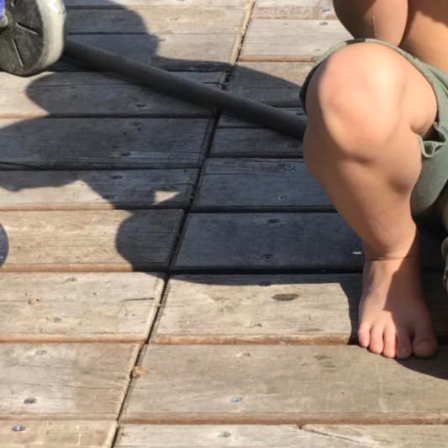
Faházunk kényelmesen 2 fő fogadására, de a kihajtható ka
pihenéshez.
Töltődjetek fel horgászattal
Fogható halak:
ponty (4-15 kg), amur (6-15 kg), csuka
Rátok vár ez a csodálatos természeti környezet, a vég
mely köszönhető a több tápláló, természetes forrásna
gyönyörködtető, gyönyörűen kialakított családias ha