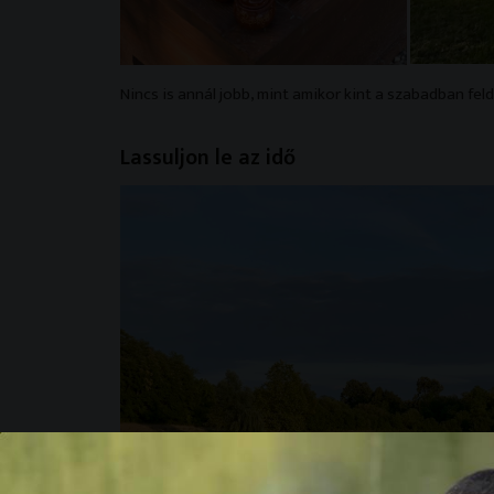
Nincs is annál jobb, mint amikor kint a szabadban fe
Lassuljon le az idő