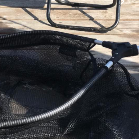
 rendelkezik, így minden biztosított a kényelmes
lló tórendszer rendkívül tiszta vízzel rendelkezik,
 egészségi állapotot biztosít. A parti rész is szemet