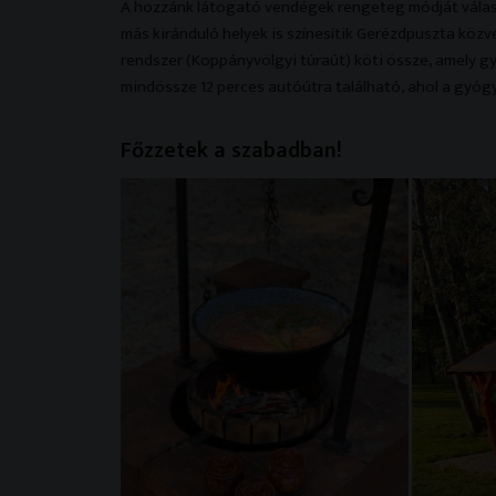
A hozzánk látogató vendégek rengeteg módját választ
más kiránduló helyek is színesítik Gerézdpuszta közve
rendszer (Koppányvölgyi túraút) köti össze, amely gy
mindössze 12 perces autóútra található, ahol a gyógyv
Főzzetek a szabadban!