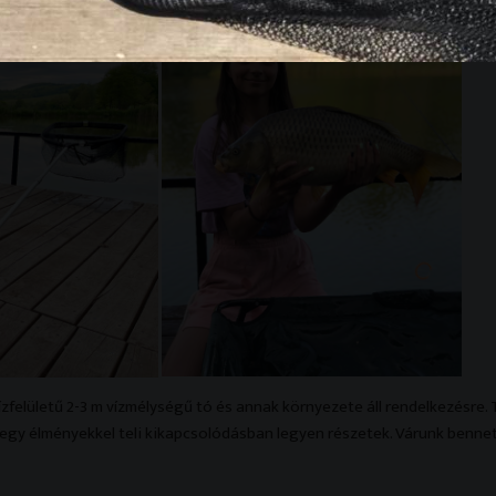
zfelületű 2-3 m vízmélységű tó és annak környezete áll rendelkezésre. T
egy élményekkel teli kikapcsolódásban legyen részetek. Várunk benne