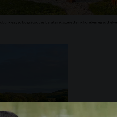
ldobunk egy jó bográcsot és barátaink, szeretteink körében együtt élv