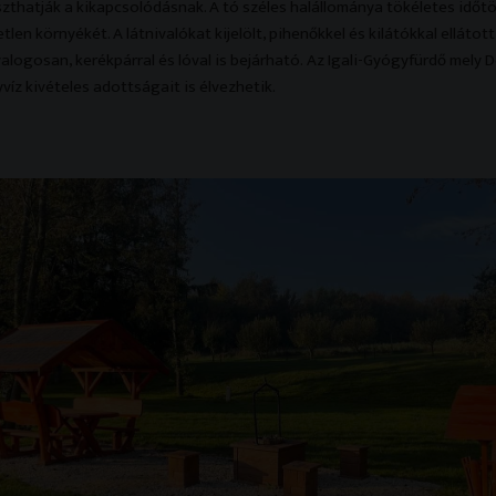
hatják a kikapcsolódásnak. A tó széles halállománya tökéletes időtö
tlen környékét. A látnivalókat kijelölt, pihenőkkel és kilátókkal elláto
alogosan, kerékpárral és lóval is bejárható. Az Igali-Gyógyfürdő mely
íz kivételes adottságait is élvezhetik.