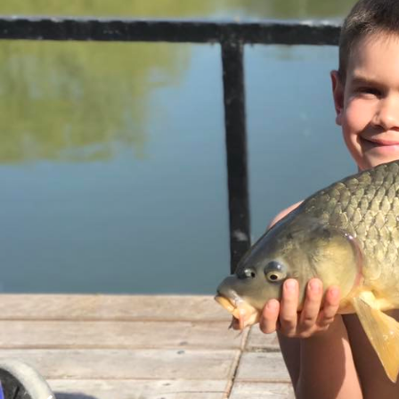
A reggeli friss harmat illata és a természet gondosko
elszigetelten egy mesébe illő gyönyörű helyen.
Pihenjetek meg igényesen kialakított