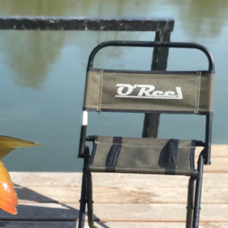
s kiélvezzünk a nyugalmas, csendes, lassan telő napot,