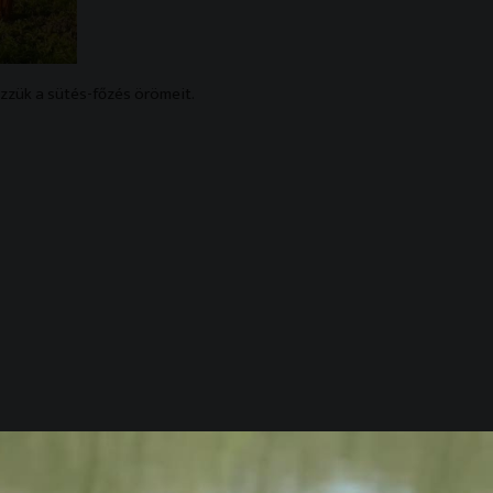
ezzük a sütés-főzés örömeit.