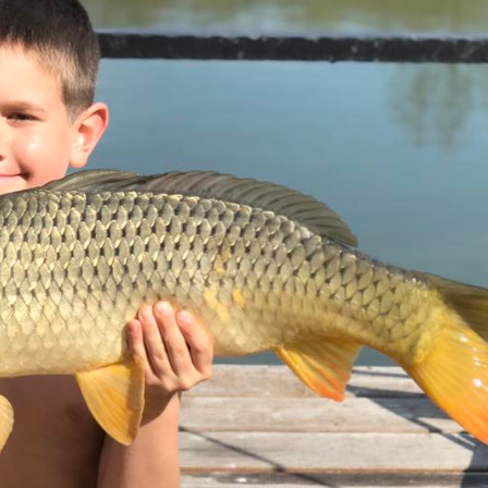
dik arról, hogy kilépjünk a szürke hétköznapok felgyorsult világából é
 faházunkban